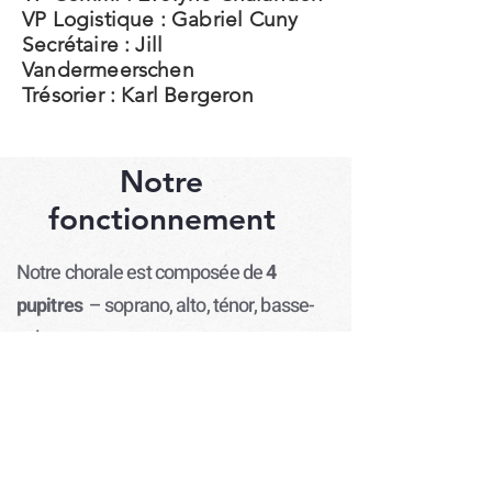
VP Logistique : Gabriel Cuny
Secrétaire : Jill
Vandermeerschen
Trésorier : Karl Bergeron
Notre
fonctionnement
Notre chorale est composée de
4
pupitres
– soprano, alto, ténor, basse-
et les arrangements sont
généralement à 4 voix.
La lecture de la musique n’est pas
obligatoire, mais elle est un atout.
L’année est divisée en deux sessions