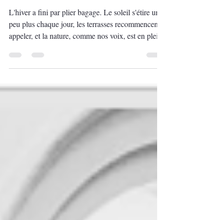
Concert Éclosion : Pour
célébrer le printemps
L'hiver a fini par plier bagage. Le soleil s'étire un
peu plus chaque jour, les terrasses recommencent à
appeler, et la nature, comme nos voix, est en pleine
éclosion. Cela tombe bien : c'est précisément le
titre et l'esprit de notre prochain concert. Éclosion
célèbre l'arrivée du printemps, le réveil de la
végétation, et surtout l'épanouissement des talents
de nos choristes, cultivés tout au long de l'année
avec maestria par notre cheffe jardinière,
Alexandra Fol. Détail