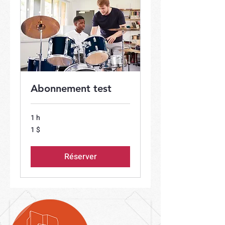
Abonnement test
1 h
1 dollar
1 $
canadien
Réserver