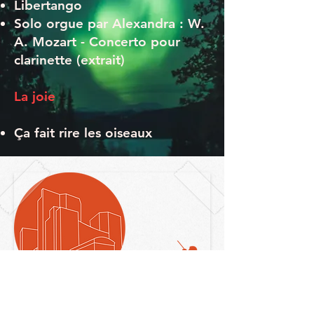
Libertango
Solo orgue par Alexandra : W.
A. Mozart - Concerto pour
clarinette (extrait)
La joie
Ça fait rire les oiseaux