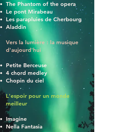
The Phantom of the opera
Le pont Mirabeau
Les parapluies de Cherbourg
Aladdin
Vers la lumière : la musique
d'aujourd'hui
Petite Berceuse
4 chord medley
Chopin du ciel
L'espoir pour un monde
meilleur
Imagine
Nella Fantasia